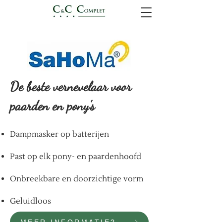
De beste vernevelaar voor
paarden en pony's
Dampmasker op batterijen
Past op elk pony- en paardenhoofd
Onbreekbare en doorzichtige vorm
Geluidloos