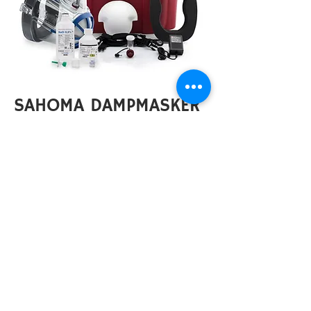
SAHOMA DAMPMASKER
SET
1 bestuuréénheid
1 oplader
2 vernevelaarséénheden
1 afsluitdop van de
vernevelaarséénheden
1 plastiek omhulsel
1 plastiek afdek
kapke
1 filterhouder
6 filtermembranen
2 mousses om af te dekken
1 set bevestigingsriemen